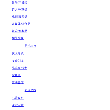
音乐/声音类
诗人/作家类
戏剧/表演类
多媒体/综合类
评论/专家类
相关推介
艺术项目
艺术展览
实验剧场
品鉴会/沙龙
综合展
赞助合作
艺道书院
书院介绍
课堂设置