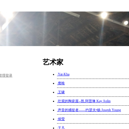
艺术家
·
Yat-Kha
管理登录
·
窦唯
·
王啸
·
壮观的陶瓷屋--凯.阿普琳 Kay Aplin
·
声音的捕捉者——约瑟夫•杨 Joseph Young
·
侯莹
·
王凡