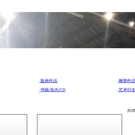
·
版画作品
·
雕塑作
·
书籍/杂志/CD
·
艺术衍
共
4