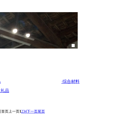
品
·
综合材料
生礼品
页
首页
上一页
1
2
3
4
下一页
尾页