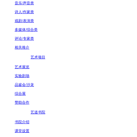
音乐/声音类
诗人/作家类
戏剧/表演类
多媒体/综合类
评论/专家类
相关推介
艺术项目
艺术展览
实验剧场
品鉴会/沙龙
综合展
赞助合作
艺道书院
书院介绍
课堂设置