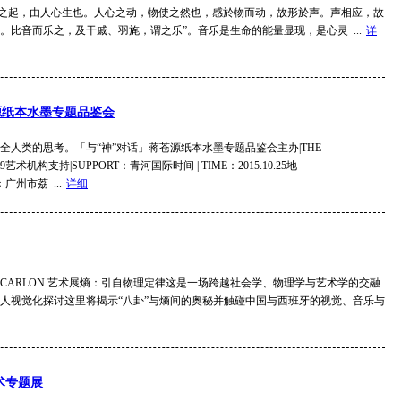
音之起，由人心生也。人心之动，物使之然也，感於物而动，故形於声。声相应，故
。比音而乐之，及干戚、羽旄，谓之乐”。音乐是生命的能量显现，是心灵 ...
详
苍源纸本水墨专题品鉴会
全人类的思考。「与“神”对话」蒋苍源纸本水墨专题品鉴会主办|THE
19艺术机构支持|SUPPORT：青河国际时间 | TIME：2015.10.25地
：广州市荔 ...
详细
O CARLON 艺术展熵：引自物理定律这是一场跨越社会学、物理学与艺术学的交融
人视觉化探讨这里将揭示“八卦”与熵间的奥秘并触碰中国与西班牙的视觉、音乐与
术专题展