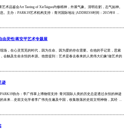
谢太果艺术品鉴会Art Tasting of XieTaiguo内修精神，外展气象。清明在躬，志气如神。
主办：PARK19艺术机构支持：青河国际地址 |ADDRESS时间：2015年8 ...
】自由灵性|蒋安平艺术专题展
现场，在心灵荒芜的时代，因为生命、因为爱的存在需要。在他的手记里，思索
，会触及生命永恒的本源。他曾提到：艺术是春去春来的人类伟大幻象!做艺术的
足迹
主办: PARK19协办：李广伟掌上博物馆支持: 青河国际人类的历史总是透过永恒的神迹
的未来…史前文化学者李广伟先生遍及中国，收集散落的史前文明神物，其经 ...
鉴