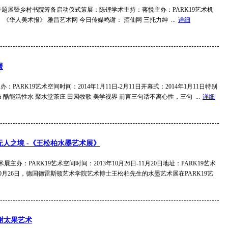
专题展暨乡村书院筹备启动仪式策展：陈铿学术主持：蒋悦主办：PARK19艺术机
 《华人美术报》 雅昌艺术网 今日传媒鸣谢： 酒仙网 三托力绅 ...
详细
展
办：PARK19艺术空间时间：2014年1月11日-2月11日开幕式：2014年1月11日特别
 酷能活性水 聚水堂茶庄 田园牧歌 美学视界 前言三句话不离心性，三句 ...
详细
人之境 -《王松柏水墨艺术展》
展主办：PARK19艺术空间时间：2013年10月26日-11月20日地址：PARK19艺术
年10月26日，德国德雷斯顿艺术学院艺术博士王松柏先生的水墨艺术展在PARK19艺
—谢太果艺术