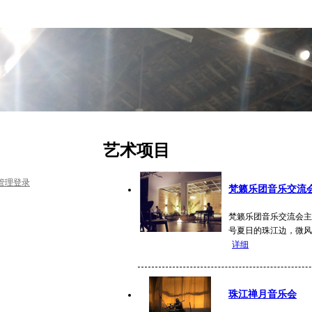
艺术项目
管理登录
梵籁乐团音乐交流
梵籁乐团音乐交流会主办:
号夏日的珠江边，微风
详细
珠江禅月音乐会