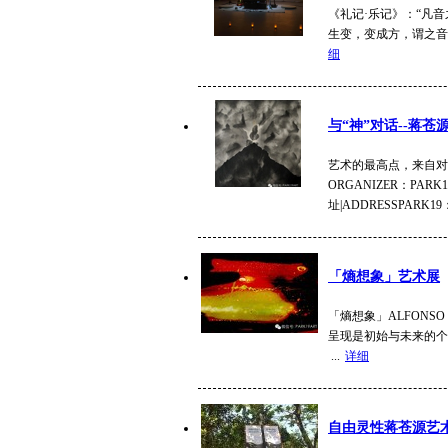
《礼记·乐记》：“凡
生变，变成方，谓之音
细
与“神”对话--蒋
艺术的最高点，来自对
ORGANIZER：PARK
址|ADDRESSPARK19
「熵想象」艺术展
「熵想象」ALFONS
呈现是初始与未来的个
...
详细
自由灵性蒋苍源艺