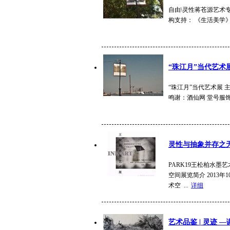
自由\灵性蒋苍源艺术
构支持： 《生活美学》
“珠江月”当代艺术
“珠江月”当代艺术展 主
鸣谢：酒仙网 堂号服饰
灵性与抽象并存之无
PARK19王松柏水墨艺术
空间展览简介 2013
术空 ...
详细
艺术品鉴 | 灵迹 