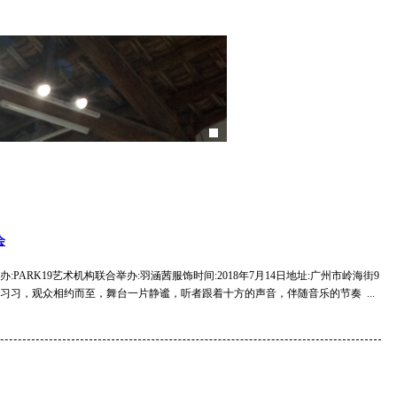
会
PARK19艺术机构联合举办:羽涵茜服饰时间:2018年7月14日地址:广州市岭海街9
习习，观众相约而至，舞台一片静谧，听者跟着十方的声音，伴随音乐的节奏 ...