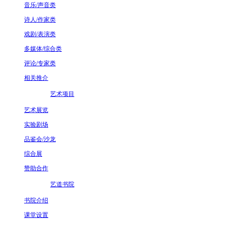
音乐/声音类
诗人/作家类
戏剧/表演类
多媒体/综合类
评论/专家类
相关推介
艺术项目
艺术展览
实验剧场
品鉴会/沙龙
综合展
赞助合作
艺道书院
书院介绍
课堂设置