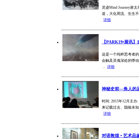
灵迹Mind Journey
道，大化周流、生生不息。
详细
【PARK19•展讯
这是一个纯粹思考者的
会触及灵魂深处的悸动
...
详细
神秘史前—角人的
时间: 2015年12月
来记载过去、隐喻未知
详细
对语敦煌 • 艺术品