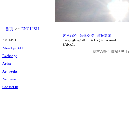
首页
>>
ENGLISH
艺术前沿、跨界交流、精神家园
ENGLISH
Copyright @
2013
. All rights reserved.
PARK19
About park19
技术支持：
建站ABC
|
Exchange
Artist
Art works
Art room
Contact us