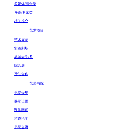
多媒体/综合类
评论/专家类
相关推介
艺术项目
艺术展览
实验剧场
品鉴会/沙龙
综合展
赞助合作
艺道书院
书院介绍
课堂设置
课堂回顾
艺道论学
书院交流