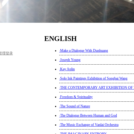
ENGLISH
·
Make a Dialogue With Dunhuang
管理登录
·
Joseph Young
·
Kay Aplin
·
Solo Ink Paintings Exhibition of Songbai Wang
·
THE CONTEMPORARY ART EXHIBITION OF 
·
Freedom & Spirituality
·
The Sound of Nature
·
The Dialogue Between Human and God
·
The Music Exchange of Vanlai Orchestra