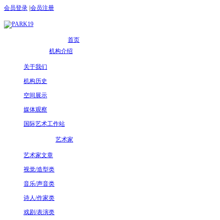
会员登录
|
会员注册
首页
机构介绍
关于我们
机构历史
空间展示
媒体观察
国际艺术工作站
艺术家
艺术家文章
视觉/造型类
音乐/声音类
诗人/作家类
戏剧/表演类