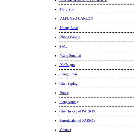
·
THE IMAGINARY ENTROPY
·
Ning Yue
·
ALFONSO CARLON
·
Huang Lihai
·
Zhang Baojun
·
FM3
·
Wang Songbai
·
XieTaiguo
·
JiangSuiwu
·
Tian Yaping
·
Space
·
JiangAnping
·
The History of PARK19
·
Introduction of PARK19
·
Contact